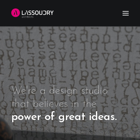
HOME
REFERENCES
NEWS
ABOUT US
CONTACT
We're a design studio
SEARCH
that believes in the
power of great ideas.